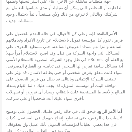
جهة متطلبات مختلفة عن الأخرى بناءً علي استراتيجيتها ونُظمها
الداخلية، أو المخاطر التي يمكن أن تقبلها، أو مدى حماسها للتعامل مع
شركتك، وبالتالي لا تنزعج من ذلك وكُن مستعداً دائماً لاحتمال وجود
متطلبات جديدة.
الأمر الثالث:
فإنه وعلى كل الأحوال، في حالة التقدم للحصول علي
قرض، تقوم كل مؤسسة تمويل بالاستعلام عن تاريخ الأفراد وتعاملاتهم
السابقة والتزامهم بسداد القروض السابقة، حتى تستطيع التعرف على
المشاكل التي واجهة الشركة من قبل. وقد اصبح الاستعلام أمراً سهلاً
في ظل وجود الشركة المصرية للاستعلام الأمني i-Score. مع العلم أن
أية مشاكل سابقة تعرض لها الشخص في تعامله مع القطاع المصرفي،
سواء كانت تتعلق بقرض شخصي أو حتى بطاقة الائتمان، قد تؤثر على
تصنيف الشركة الإئتماني وبالتالي قد يقلل من فرص الحصول علي
موافقة البنك أو مؤسسة التمويل. لذا يجب عليك دائما القيام بسداد
المبالغ والأقساط المستحقة عليك بانتظام، وسداد أي قروض أو تسهيلات
أخرى سواء عليك أنت شخصياً أو على شركتك.
أما الأمر الرابع
: فيحق لك، في حالة رفض طلبك، الحصول على توضيح
لأسباب ذلك الرفض، حتى تستطيع إنجاح جهودك في المستقبل، كذلك
فإن هذا يعطي انطباعاً لمؤسسات التمويل بأنك عميل واع بحقوقك،
وبكيفية عمل النظام المالي بشكل عام.