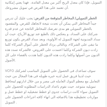
التمويل، فإذا كان معدل الربح أكبر من معدل الفائدة، فهذا يعني إمكانية
أن تعتمد على هذا القرض في تمويل مشروعك.
الخطر التمويلي/ المخاطر المتوقعة من القرض:
يجب عليك أن تدرس
جيداً المخاطر التي يمكن أن تحدث نتيجة لاتجاهك للقرض. والمقصود
بالخطر التمويلي هو مدى تعرضك للمخاطر الناتجة عن عدم قدرة
شركتك على السداد، و ينعكس ذلك بالطبع عند توزيع الأرباح، حيث أن
سداد المديونية لجهة التمويل له الأولوية، وبعد سداد القرض يكون توزيع
ما تبقى على الشركاء، وبالتالى يزداد الخطر على أموال الشركاء كلما
زادت ديون الشركة وكلما اعتمدت على القروض، فالشركة تسدد هذه
الديون من أصولها وكلما زادت هذه الديون كلما هددت بالقضاء على كل
الأصول.
VCFO سوف تساعدك فى الحصول على التمويل المناسب لشركتك
حيث لدينا فريق عمل لديه خبره طويله فى هذا المجال من حيث
التعامل مع معظم البنوك العامله فى مصر و من خلال ادارتهم لمحافظ
تمويليه متنوعه. حيث نقوم باعداد الدراسات المطلوبه للحصول على
التمويل سواء كانت دراسات جدوى او خطط تشغيليه او خطط عمل و
موازنات تخطيطيه هذا بالاضافه الى انهاء كافه اجراءات الحصول على
التمويل .