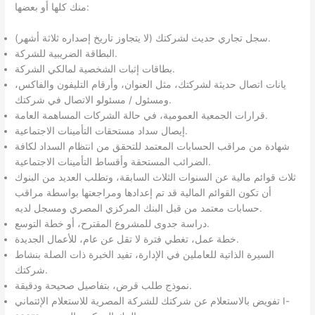
منك كلها أو بعضها:
سجل تجاري حديث لشركتك (لا يتجاوز تاريخ إصداره ثلاثة أشهر).
البطاقة الضريبية للشركة.
بطاقات إثبات الشخصية لمالكي الشركة.
يانات اتصال حديثة لشركتك، مثل العنوان، وأرقام التليفون والفاكس،
ومسئول / مسئولو الاتصال في شركتك.
قرارات الجمعية العمومية، في حالة الشركات المساهمة العامة.
إيصال سداد مستحقات التأمينات الاجتماعية.
شهادة من مراقب الحسابات المعتمد للتحقق من انتظام السداد لكافة
الضرائب المستحقة وأقساط التأمينات الاجتماعية.
ثلاث قوائم مالية عن السنوات الثلاث السابقة، وتطلب العديد من البنوك
أن تكون القوائم المالية قد تم إعدادها ومراجعتها بواسطة مراقب
حسابات معتمد من قبل البنك المركزي المصري ومسجل لديه.
دراسة جدوى للمشروع المقترح، أو خطة التوسع.
خطة عمل، تغطي فترة لا تقل عن عام، للأعمال الجديدة.
السيرة الذاتية للعاملين في الإدارة، تفيد الخبرة ذات الصلة بنشاط
شركتك.
نموذج طلب قرض، بتفاصيل صحيحة ودقيقة.
تفويض بالاستعلام عن شركتك للشركة المصرية للاستعلام الإئتماني I-