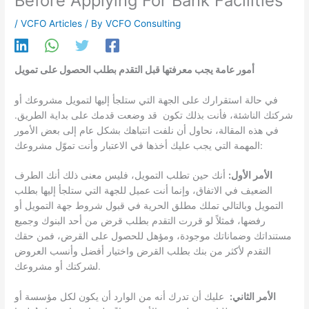
Before Applying For Bank Facilities
/
VCFO Articles
/ By
VCFO Consulting
أمور عامة يجب معرفتها قبل التقدم بطلب الحصول على تمويل
في حالة استقرارك على الجهة التي ستلجأ إليها لتمويل مشروعك أو
شركتك الناشئة، فأنت بذلك تكون قد وضعت قدمك على بداية الطريق.
في هذه المقالة، نحاول أن نلفت انتباهك بشكل عام إلى بعض الأمور
المهمة التي يجب عليك أخذها في الاعتبار وأنت تموّل مشروعك:
الأمر الأول:
أنك حين تطلب التمويل، فليس معنى ذلك أنك الطرف
الضعيف في الاتفاق، وإنما أنت عميل للجهة التي ستلجأ إليها بطلب
التمويل وبالتالي تملك مطلق الحرية في قبول شروط جهة التمويل أو
رفضها، فمثلاً لو قررت التقدم بطلب قرض من أحد البنوك وجميع
مستنداتك وضماناتك موجودة، ومؤهل للحصول على القرض، فمن حقك
التقدم لأكثر من بنك بطلب القرض واختيار أفضل وأنسب العروض
لشركتك أو مشروعك.
الأمر الثاني:
عليك أن تدرك أنه من الوارد أن يكون لكل مؤسسة أو