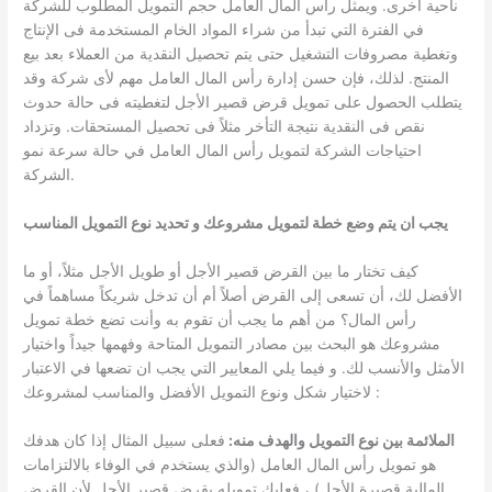
ناحية أخرى. ويمثل رأس المال العامل حجم التمويل المطلوب للشركة
في الفترة التي تبدأ من شراء المواد الخام المستخدمة فى الإنتاج
وتغطية مصروفات التشغيل حتى يتم تحصيل النقدية من العملاء بعد بيع
المنتج. لذلك، فإن حسن إدارة رأس المال العامل مهم لأى شركة وقد
يتطلب الحصول على تمويل قرض قصير الأجل لتغطيته فى حالة حدوث
نقص فى النقدية نتيجة التأخر مثلاً فى تحصيل المستحقات. وتزداد
احتياجات الشركة لتمويل رأس المال العامل في حالة سرعة نمو
الشركة.
يجب ان يتم وضع خطة لتمويل مشروعك و تحديد نوع التمويل المناسب
كيف تختار ما بين القرض قصير الأجل أو طويل الأجل مثلاً، أو ما
الأفضل لك، أن تسعى إلى القرض أصلاً أم أن تدخل شريكاً مساهماً في
رأس المال؟ من أهم ما يجب أن تقوم به وأنت تضع خطة تمويل
مشروعك هو البحث بين مصادر التمويل المتاحة وفهمها جيداً واختيار
الأمثل والأنسب لك. و فيما يلي المعايير التي يجب ان تضعها في الاعتبار
لاختيار شكل ونوع التمويل الأفضل والمناسب لمشروعك :
الملائمة بين نوع التمويل والهدف منه:
فعلى سبيل المثال إذا كان هدفك
هو تمويل رأس المال العامل (والذي يستخدم في الوفاء بالالتزامات
المالية قصيرة الأجل) ، فعليك تمويله بقرض قصير الأجل لأن القرض