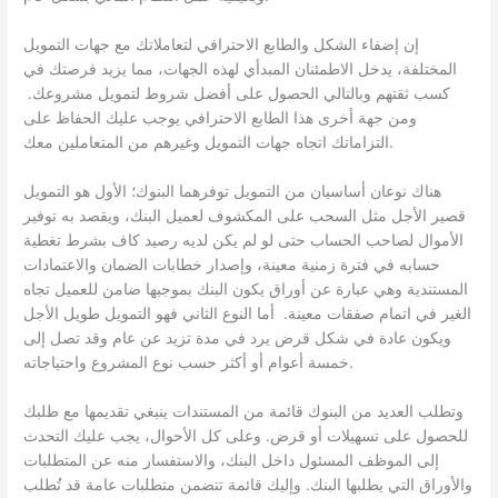
إن إضفاء الشكل والطابع الاحترافي لتعاملاتك مع جهات التمويل
المختلفة، يدخل الاطمئنان المبدأي لهذه الجهات، مما يزيد فرصتك في
كسب ثقتهم وبالتالي الحصول على أفضل شروط لتمويل مشروعك.
ومن جهة أخرى هذا الطابع الاحترافي يوجب عليك الحفاظ على
التزاماتك اتجاه جهات التمويل وغيرهم من المتعاملين معك.
هناك نوعان أساسيان من التمويل توفرهما البنوك؛ الأول هو التمويل
قصير الأجل مثل السحب على المكشوف لعميل البنك، ويقصد به توفير
الأموال لصاحب الحساب حتى لو لم يكن لديه رصيد كاف بشرط تغطية
حسابه في فترة زمنية معينة، وإصدار خطابات الضمان والاعتمادات
المستندية وهي عبارة عن أوراق يكون البنك بموجبها ضامن للعميل تجاه
الغير في اتمام صفقات معينة. أما النوع الثاني فهو التمويل طويل الأجل
ويكون عادة في شكل قرض يرد في مدة تزيد عن عام وقد تصل إلى
خمسة أعوام أو أكثر حسب نوع المشروع واحتياجاته.
وتطلب العديد من البنوك قائمة من المستندات ينبغي تقديمها مع طلبك
للحصول على تسهيلات أو قرض. وعلى كل الأحوال، يجب عليك التحدث
إلى الموظف المسئول داخل البنك، والاستفسار منه عن المتطلبات
والأوراق التي يطلبها البنك. وإليك قائمة تتضمن متطلبات عامة قد تُطلب