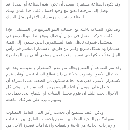
وقد تكون الصناعة مستقرة: بمعنى أن تكون هذه الصناعة أو المجال قد
وصل إلى مرحلة النضج مع وجود احتمال قليل جداَ للنمو. وتلك
الصناعات تجذب مؤسسات الإقراض مثل البنوك.
وقد تكون الصناعة ناشئة مع احتمالية النمو المرتفع في المستقبل: فإذا
كانت شركتك تعمل في مجال أو قطاع يتوقع له النمو المرتفع في
المستقبل فسوف تحظى بثقة المستثمرين الذين يسعون إلى تنمية
استثماراتهم بشكل سريع وكبير عن طريق الاستثمار المباشر في رأس
المال مثلاً ، ولكنها في نفس الوقت تحمل مستوى أعلى من المخاطرة.
وقد تمر الصناعة أو القطاع بحالة من عدم الاستقرار والتذبذب، وهذا هو
الاحتمال الأسوأ، ونضرب مثلاً على ذلك قطاع السياحة في أوقات عدم
الاستقرار الأمني، ففي هذه الحالة سيكون من الصعب على الشركة أن
تحصل على تمويل أو إقناع المستثمرين بالاستثمار فيها. وفي كل
الأحوال يجب عليك أن تقوم بتحليل الصناعة أو القطاع الذي تعمل به،
وتقييم تأثيره على شركتك الناشئة.
ولكن، كيف تستطيع أن تحسب رأس المال العامل المطلوب
تمويله؟ من الناحية المحاسبية، تقوم باحتساب الفارق بين العائدات
والإيرادات الحالية من ناحية والنفقات والالتزامات قصيرة الأجل من