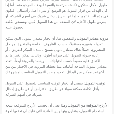
طويل الأجل ستكون تكلفته مرتفعة بالنسبة للهدف المرجو منه. أما إذا
كان الهدف من قرار التمويل هو التوسع أو شراء أصل رأسمالي، فيكون
في هذه الحالة تمويله إما عن طريق إدخال شريك في أسهم الشركة أو
بقرض طويل الأجل، لأن المنفعة من هذا التمويل كبيرة وتستحق تكلفة
الحصول عليه.
مرونة مصادر التمويل:
والمقصود هنا، أن تختار مصدر التمويل الذي يمكن
تعديله وتغييره مستقبلاً، حسب الظروف الخاصة والمتغيرة لمراحل
المشروع، فمثلاٌ هناك مصادر تمويل تسمح بالسداد المبكر للقرض ، أو
إعادة جدولة التمويل علي فترات أطول، وبالتالي يمكن تغيير ما تم
الاتفاق عليه مسبقاً حسب احتياجاتك. ، ويقصد بالمرونة أيضاً، تعدد
مصادر التمويل المتاحة أمامك، مما يعطيك المرونة في الاختيار من بين
أكبرعدد ممكن من البدائل لتحديد مصدر التمويل المناسب لمشروعك.
توقيت التمويل:
بمعني أن تختار الوقت المناسب للحصول على التمويل
بأقل تكلفة ممكنة سواء عن طريق الاقتراض أو عن طريق إدخال
شريك في أسهم الشركة.
الأرباح المتوقعة من التمويل:
وهذا يعني أن تحسب الأرباح المتوقعة نتيجة
استخدام التمويل، وتقارن بينها وبين الفائدة التي عليك أن تدفعها لجهة