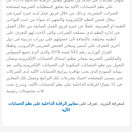
على نظم الحسابات الآلية بما يحقق المتطلبات الضريبية لمصلحة
الضرائب المصرية، و ذلك من خلال فريق عمل لديه خبره كبيره فى
مجال فحص النظم الإلكترونيه والتجهيز له سواء من حيث النواحى
التقنية او الضريبية. فضلًا عن خبره فريق العمل السابقة من خلال العمل
فى إداره النظم لدى مصلحه الضرائب والتى أتاحت لهم التعرف على
أنظمه مختلفه، بالإضافة الى حصولهم على دورات تدريبية فى دول
آخرى للتعرف على أسس ومعاير الفحص الضريبي الإكترونى، وطبقًا
للقرار الوزارى رقم 542 لسنه 2018 والذى ألزم جميع الممولين
والمكلفين بالضريبة بمعاير تنظيم امساك الحسابات الإلكترونيه وبشأن
التحول من نظم الحسابات المكتوبة الى الحسابات الإلكترونيه والتى تعد
بمثابه النموذج الذى يجب توافره ببرامج الحسابات الآليه لدى الشركات
حتى يتسنى للمصلحه اعتماد مخرجات تلك البرامج وتتمثل تلك المعايير
فى 12 معيارًا للرقابة الداخلية على نظم الحسابات الآلية، وتندرج تحت
ثلاث مجموعات رئيسية
لمعرفة المزيد ، تعرف على
معايير الرقابة الداخلية على نظم الحسابات
الآلية