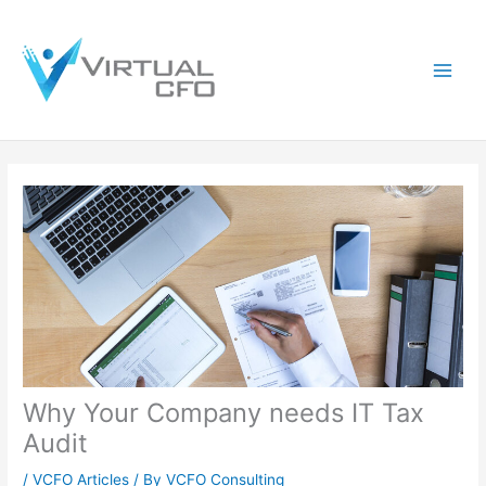
Skip
to
content
Why Your Company needs IT Tax
Audit
/
VCFO Articles
/ By
VCFO Consulting