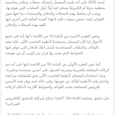
لسنة 2016 على أنه يلتزم المسجل بإمساك سجلات ودفاتر محاسبية
منتظمة يدويًا أو إلكترونيًا يسجل فيه أولًا بأول العمليات التي يقوم بها،
ويجب أن يحتفظ بهذه السجلات والدفاتر والمستندات بما فيها صور
الفواتير لمدة خمس سنوات تالية لانتهاء السنة المالية التي أجري فيها
القيد بهذه السجلات والدفاتر.
وتنص الفقرة الأخيرة من المادة 14 من اللائحة ذاتها بأنه في جميع
الأحوال إذا كان المسحل مستخدمًا لأنظمة الحاسب الألي، فإنه يعتد
بالبيانات والملفات المستخدمة كبديل لتلك الدفاتر التي تتوفر فيها
الضوابط الذي يصدر بها قرار من الوزير أو من يفوضه.
كما تنص الفقرة الأولى من المادة 59 من اللائحة ذاتها على أنه تتم
الرقابة المتعلقة بالضريبة وضريبة الجدول على أسس مستندية ودفترية،
وعند استخدام المسجل لأنظمة الحاسب الآلي يحق للمصلحة مراجعة
واختبار هذه الأنظمة للتأكد من جودتها، وفي حالة عدم توفر هذه الأسس
فلرئيس المصلحة تحديد القواعد والضوابط اللازمة لأحكام الرقابة.
لماذا تحتاج شركتك للتدقيق الالكترونيIT Tax Audit قبل تدقيق مصلحة
الضرائب؟
لأن VCFO سوف تساعدك في التأكد من تحقيق معايير الرقابة الداخلية