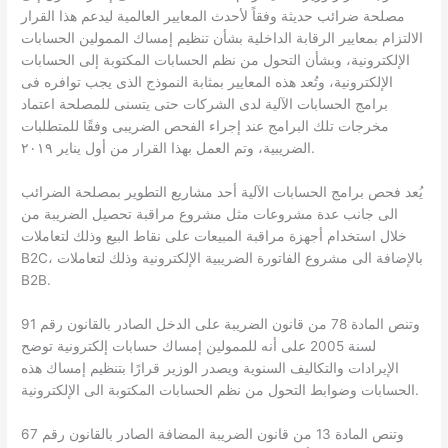
مصلحة ضرائب حديثة وفقاً لأحدث المعايير العالمية ليدعم هذا القرار
الالتزام بمعايير الرقابة الداخلية بشأن تنظيم إمساك الممولين الحسابات
الإلكترونية، وبشأن التحول من نظم الحسابات المكتوبة إلى الحسابات
الإلكترونية، وتُعد هذه المعايير بمثابة النموذج الذى يجب توافره فى
برامج الحسابات الآلية لدى الشركات حتى يتسنى للمصلحة اعتماد
مخرجات تلك البرامج عند إجراء الفحص الضريبى وفقًا للمتطلبات
الضريبية، وتم العمل بهذا القرار من أول يناير ٢٠١٩.
يُعد فحص برامج الحسابات الآلية أحد مشاريع التطوير بمصلحة الضرائب
الى جانب عدة مشروعات مثل مشروع مراقبة تحصيل الضريبة من
خلال استخدام أجهزة مراقبة المبيعات على نقاط البيع وذلك لتعاملات
B2C، بالإضافة الى مشروع الفاتورة الضريبية الإلكترونية وذلك لتعاملات
B2B.
وتنص المادة 78 من قانون الضريبة على الدخل الصادر بالقانون رقم 91
لسنة 2005 على أنه للممولين إمساك حسابات إلكترونية توضح
الإيرادات والتكاليف السنوية ويصدر الوزير قرارًا بتنظيم إمساك هذه
الحسابات وضوابط التحول من نظم الحسابات المكتوبة الى الإلكترونية.
وتنص المادة 13 من قانون الضريبة المضافة الصادر بالقانون رقم 67