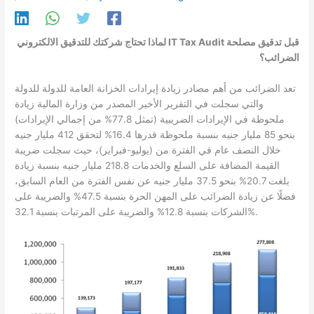
لماذا تحتاج شركتك للتدقيق الالكتروني IT Tax Audit قبل تدقيق مصلحة
الضرائب؟
تعد الضرائب من أهم مصادر زيادة إيرادات الخزانة العامة للدولة للدولة
والتي سجلت في التقرير الأخير المصدر من وزارة المالية زيادة
ملحوظة في الإيرادات الضريبية (تمثل 77.8% من إجمالي الإيرادات)
بنحو 85 مليار جنيه بنسبة ملحوظة قدرها 16.4% لتحقق 412 مليار جنيه
خلال النصف عام في الفترة من (يوليو-فبراير)، حيث سجلت ضريبة
القيمة المضافة على السلع والخدمات 218.8 مليار جنيه بنسبة زيادة
بلغت 20.7% بنحو 37.5 مليار جنيه عن نفس الفترة من العام السابق،
فضلًا عن زيادة الضرائب على المهن الحرة بنسبة 47.5% والضريبة على
الشركات بنسبة 12.8% والضريبة على المرتبات بنسبة 32.1%.