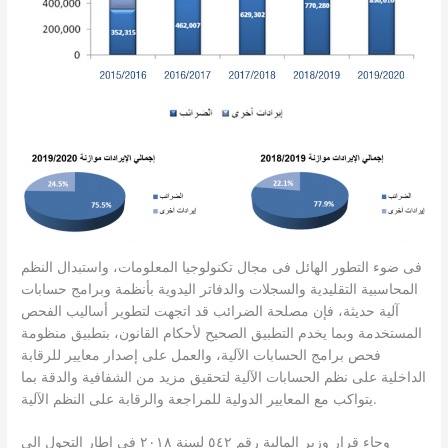
فى ضوء التطور الهائل فى مجال تكنولوجيا المعلومات، واستبدال النظم
المحاسبية التقليدية والسجلات والدفاتر اليدوية بأنظمة وبرامج حسابات
آلية حديثة، فإن مصلحة الضرائب قد اتجهت لتطوير أساليب الفحص
المستخدمة وبما يخدم التطبيق الصحيح لأحكام القانون، بتطبيق منظومة
فحص برامج الحسابات الآلية، والعمل على إصدار معايير للرقابة
الداخلية على نظم الحسابات الآلية لتحقيق مزيد من الشفافية والدقة بما
يتواكب مع المعايير الدولية للمراجعة والرقابة على النظم الآلية.
وجاء قرار وزير المالية رقم ٥٤٢ لسنة ٢٠١٨ فى إطار التحول إلى