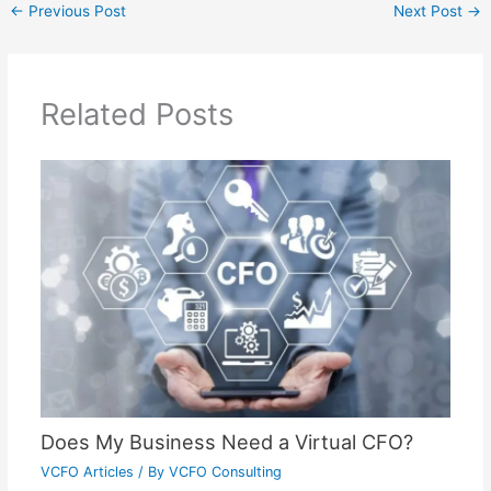
←
Previous Post
Next Post
→
Related Posts
Does My Business Need a Virtual CFO?
VCFO Articles
/ By
VCFO Consulting